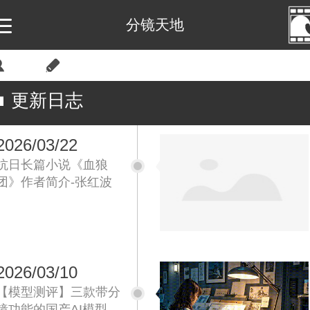
分镜天地
登录
注册
更新日志
2026/03/22
抗日长篇小说《血狼
团》作者简介-张红波
2026/03/10
【模型测评】三款带分
镜功能的国产AI模型-